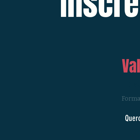
Inscre
Va
X ve
Forma
Quero